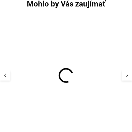
Mohlo by Vás zaujímať
Detská merino fleece
Detská merino m
mikina zo 100 % merino
kapucňou zo 1
vlny Geggamoja -
merino vlny Wh
béžová
Marle Block LF
72,33 €
66,94 