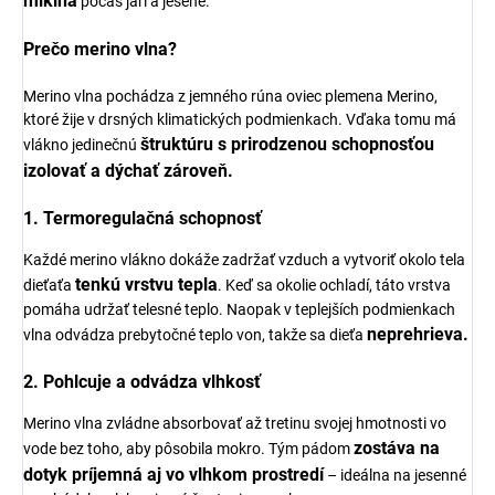
mikina
počas jari a jesene.
Prečo merino vlna?
Merino vlna pochádza z jemného rúna oviec plemena Merino,
ktoré žije v drsných klimatických podmienkach. Vďaka tomu má
štruktúru s prirodzenou schopnosťou
vlákno jedinečnú
izolovať a dýchať zároveň.
1. Termoregulačná schopnosť
Každé merino vlákno dokáže zadržať vzduch a vytvoriť okolo tela
tenkú vrstvu tepla
dieťaťa
. Keď sa okolie ochladí, táto vrstva
pomáha udržať telesné teplo. Naopak v teplejších podmienkach
neprehrieva.
vlna odvádza prebytočné teplo von, takže sa dieťa
2. Pohlcuje a odvádza vlhkosť
Merino vlna zvládne absorbovať až tretinu svojej hmotnosti vo
zostáva na
vode bez toho, aby pôsobila mokro. Tým pádom
dotyk príjemná aj vo vlhkom prostredí
– ideálna na jesenné