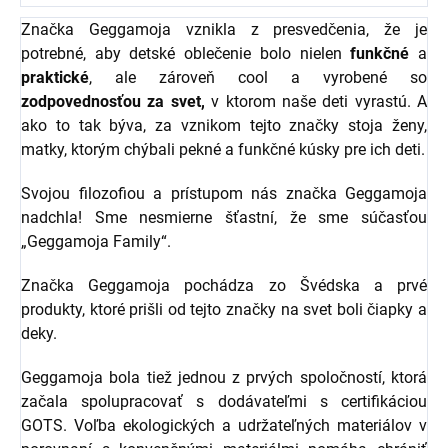
Značka Geggamoja vznikla z presvedčenia, že je
potrebné, aby detské oblečenie bolo nielen
funkčné
a
praktické
, ale zároveň cool a vyrobené so
zodpovednosťou za svet,
v ktorom naše deti vyrastú. A
ako to tak býva, za vznikom tejto značky stoja ženy,
matky, ktorým chýbali pekné a funkčné kúsky pre ich deti.
Svojou filozofiou a prístupom nás značka Geggamoja
nadchla! Sme nesmierne šťastní, že sme súčasťou
„Geggamoja Family“.
Značka Geggamoja pochádza zo Švédska a prvé
produkty, ktoré prišli od tejto značky na svet boli čiapky a
deky.
Geggamoja bola tiež jednou z prvých spoločností, ktorá
začala spolupracovať s dodávateľmi s certifikáciou
GOTS. Voľba ekologických a udržateľných materiálov v