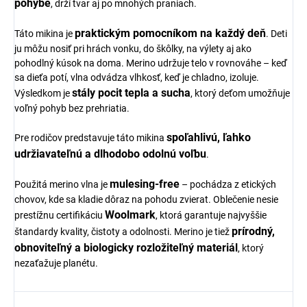
pohybe
, drží tvar aj po mnohých praniach.
praktickým pomocníkom na každý deň
Táto mikina je
. Deti
ju môžu nosiť pri hrách vonku, do škôlky, na výlety aj ako
pohodlný kúsok na doma. Merino udržuje telo v rovnováhe – keď
sa dieťa potí, vlna odvádza vlhkosť, keď je chladno, izoluje.
stály pocit tepla a sucha
Výsledkom je
, ktorý deťom umožňuje
voľný pohyb bez prehriatia.
spoľahlivú, ľahko
Pre rodičov predstavuje táto mikina
udržiavateľnú a dlhodobo odolnú voľbu
.
mulesing-free
Použitá merino vlna je
– pochádza z etických
chovov, kde sa kladie dôraz na pohodu zvierat. Oblečenie nesie
Woolmark
prestížnu certifikáciu
, ktorá garantuje najvyššie
prírodný,
štandardy kvality, čistoty a odolnosti. Merino je tiež
obnoviteľný a biologicky rozložiteľný materiál
, ktorý
nezaťažuje planétu.