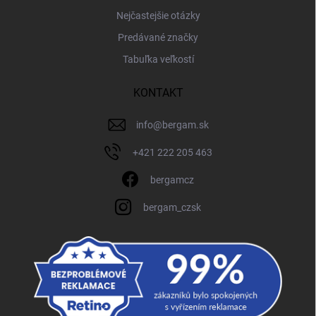
Nejčastejšie otázky
Predávané značky
Tabuľka veľkostí
KONTAKT
info
@
bergam.sk
+421 222 205 463
bergamcz
bergam_czsk