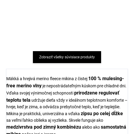
5 párov bambusových
5 párov bambusových
detských ponožiek Black
detských ponožiek
Minymo
Cocoa Brown Minymo
€19,96
€19,96
Zobraziť všetky súvisiace produkty
100 % mulesing-
Mäkká a hrejivá merino fleece mikina z čistej
free merino vlny
je nepostrádateľným kúskom pre chladné dni.
prirodzene regulovať
Vďaka svojej výnimočnej schopnosti
teplotu tela
udržuje dieťa vždy v ideálnom teplotnom komforte –
hreje, keď je zima, a odvádza prebytočné teplo, keď je teplejšie.
zipsu po celej dĺžke
Mikina je praktická, univerzálna a vďaka
sa veľmi ľahko oblieka aj vyzlieka. Skvele funguje ako
medzivrstva pod zimný kombinézu
samostatná
alebo ako