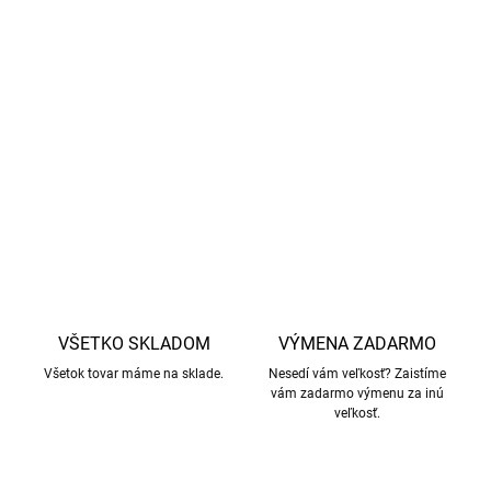
vznikajú uvoľnením krátkych vlákien na povrchu
tkaniny a po niekoľkých noseniach a praniach by sa
malo žmolkovanie výrazne znížiť.
Viac informácií o tejto
téme nájdete
tu
.
DETAILNÉ INFORMÁCIE
OPÝTAŤ SA
STRÁŽIŤ
VŠETKO SKLADOM
VÝMENA ZADARMO
Všetok tovar máme na sklade.
Nesedí vám veľkosť? Zaistíme
vám zadarmo výmenu za inú
veľkosť.