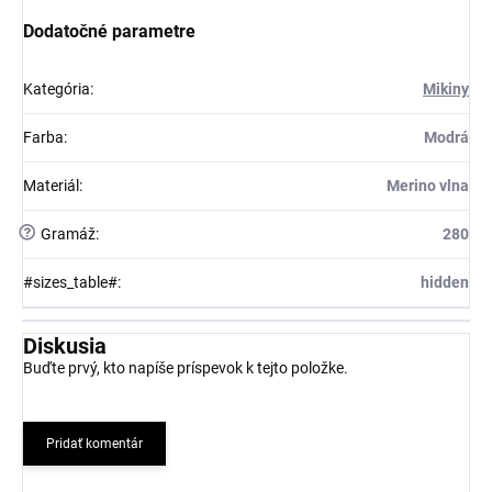
Dodatočné parametre
Kategória
:
Mikiny
Farba
:
Modrá
Materiál
:
Merino vlna
?
Gramáž
:
280
#sizes_table#
:
hidden
Diskusia
Buďte prvý, kto napíše príspevok k tejto položke.
Pridať komentár