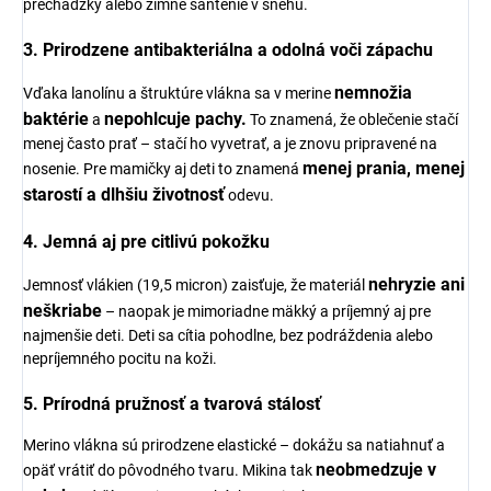
prechádzky alebo zimné šantenie v snehu.
3. Prirodzene antibakteriálna a odolná voči zápachu
nemnožia
Vďaka lanolínu a štruktúre vlákna sa v merine
baktérie
nepohlcuje pachy.
a
To znamená, že oblečenie stačí
menej často prať – stačí ho vyvetrať, a je znovu pripravené na
menej prania, menej
nosenie. Pre mamičky aj deti to znamená
starostí a dlhšiu životnosť
odevu.
4. Jemná aj pre citlivú pokožku
nehryzie ani
Jemnosť vlákien (19,5 micron) zaisťuje, že materiál
neškriabe
– naopak je mimoriadne mäkký a príjemný aj pre
najmenšie deti. Deti sa cítia pohodlne, bez podráždenia alebo
nepríjemného pocitu na koži.
5. Prírodná pružnosť a tvarová stálosť
Merino vlákna sú prirodzene elastické – dokážu sa natiahnuť a
neobmedzuje v
opäť vrátiť do pôvodného tvaru. Mikina tak