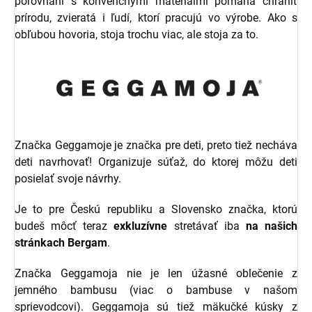
porovnaní s konvenčnými materiálmi pomáha chrániť
prírodu, zvieratá i ľudí, ktorí pracujú vo výrobe. Ako s
obľubou hovoria, stoja trochu viac, ale stoja za to.
Značka Geggamoje je značka pre deti, preto tiež necháva
deti navrhovať! Organizuje súťaž, do ktorej môžu deti
posielať svoje návrhy.
Je to pre Českú republiku a Slovensko značka, ktorú
budeš môcť teraz
exkluzívne
stretávať iba
na našich
stránkach Bergam
.
Značka Geggamoja nie je len úžasné oblečenie z
jemného bambusu (viac o bambuse v našom
sprievodcovi). Geggamoja sú tiež mäkučké kúsky z