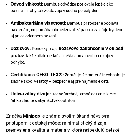
Odvod vlhkosti:
Bambus odvádza pot oveľa lepšie ako
bavlna – nohy tak zostávajú v suchu po celý deň.
Antibakteriálne vlastnosti:
Bambus prirodzene odoláva
baktériám, čo pomáha obmedzovať zápach a zaisťuje hygienu
aj pri celodennom nosení.
Bez švov:
bezšvové zakončenie v oblasti
Ponožky majú
prstov
, takže nikde netlačia, neškriabu a neobmedzujú v
pohybe.
Certifikácia OEKO-TEX®:
Zaručuje, že materiál neobsahuje
žiadne škodlivé látky – bezpečné aj pre najmenšie deti.
Univerzálny dizajn:
Jednofarebné, jemné odtiene, ktoré
ľahko zladíte s akýmkoľvek outfitom.
Značka
Minipop
je známa svojim škandinávskym
prístupom k detskej móde: minimalistický dizajn,
premyslená kvalita a materiály, ktoré rešpektujú detské