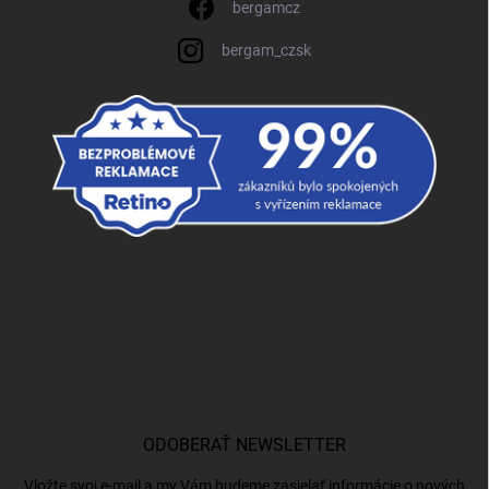
bergamcz
bergam_czsk
ODOBERAŤ NEWSLETTER
Vložte svoj e-mail a my Vám budeme zasielať informácie o nových