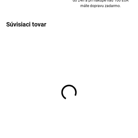
do 24h a pri nákupe nad 100 EUR
máte dopravu zadarmo.
Súvisiaci tovar
2 páry detské merino
2 páry detské merino
pančucháče Karla Dry
pančucháče Robin Navy
rose WHEAT
WHEAT
€41,13
€41,13