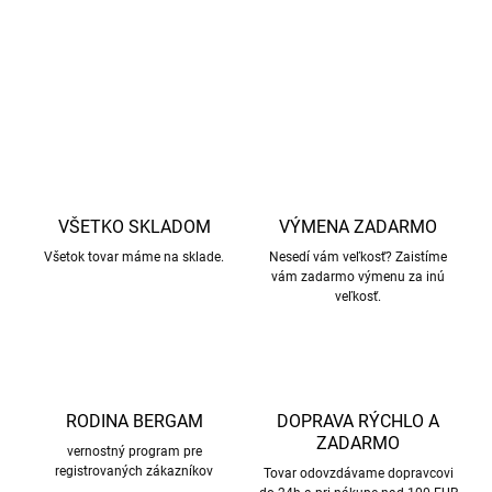
DETAILNÉ INFORMÁCIE
OPÝTAŤ SA
STRÁŽIŤ
VŠETKO SKLADOM
VÝMENA ZADARMO
Všetok tovar máme na sklade.
Nesedí vám veľkosť? Zaistíme
vám zadarmo výmenu za inú
veľkosť.
RODINA BERGAM
DOPRAVA RÝCHLO A
ZADARMO
vernostný program pre
registrovaných zákazníkov
Tovar odovzdávame dopravcovi