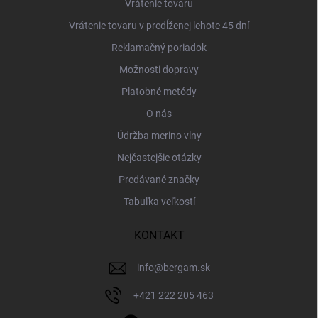
Vrátenie tovaru
Vrátenie tovaru v predĺženej lehote 45 dní
Reklamačný poriadok
Možnosti dopravy
Platobné metódy
O nás
Údržba merino vlny
Nejčastejšie otázky
Predávané značky
Tabuľka veľkostí
KONTAKT
info
@
bergam.sk
+421 222 205 463