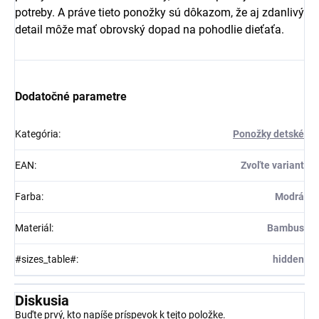
potreby. A práve tieto ponožky sú dôkazom, že aj zdanlivý
detail môže mať obrovský dopad na pohodlie dieťaťa.
Dodatočné parametre
Kategória
:
Ponožky detské
EAN
:
Zvoľte variant
Farba
:
Modrá
Materiál
:
Bambus
#sizes_table#
:
hidden
Diskusia
Buďte prvý, kto napíše príspevok k tejto položke.